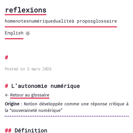
reflexions
home
notes
numérique
dualité
à propos
glossaire
English
Posted on 3 mars 2026
L’autonomie numérique
←
Retour au glossaire
Origine
: Notion développée comme une réponse critique à
la “souveraineté numérique”
Définition