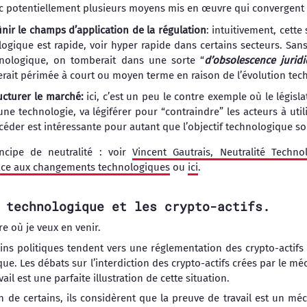
onc potentiellement plusieurs moyens mis en œuvre qui convergent ve
inir le champs d’application de la régulation
: intuitivement, cette
logique est rapide, voir hyper rapide dans certains secteurs. Sans
hnologique, on tomberait dans une sorte “
d’obsolescence juri
erait périmée à court ou moyen terme en raison de l’évolution tec
ucturer le marché:
ici, c’est un peu le contre exemple où le législa
e technologie, va légiférer pour “contraindre” les acteurs à utili
céder est intéressante pour autant que l’objectif technologique soi
incipe de neutralité : voir
Vincent Gautrais, Neutralité Techno
 face aux changements technologiques
ou
ici
.
 technologique et les crypto-actifs.
e où je veux en venir.
ins politiques tendent vers une réglementation des crypto-actifs q
que. Les débats sur l’interdiction des crypto-actifs crées par le 
vail est une parfaite illustration de cette situation.
n de certains, ils considèrent que la preuve de travail est un m