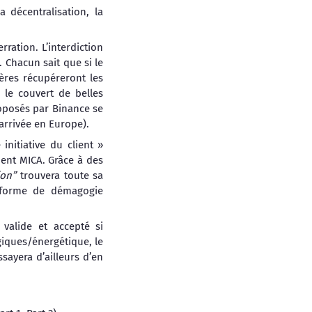
décentralisation, la
rration. L’interdiction
 Chacun sait que si le
ères récupéreront les
 le couvert de belles
roposés par Binance se
arrivée en Europe).
 initiative du client »
ent MICA. Grâce à des
ion”
trouvera toute sa
e forme de démagogie
 valide et accepté si
giques/énergétique, le
ayera d’ailleurs d’en