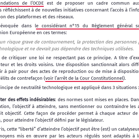
ndations de l’OCDE
est de proposer un cadre commun aux 
réfléchissent à de nouvelles initiatives concernant l’accès à l’inf
sation des plateformes et des réseaux.
 évoquée dans l
e considérant n°15 du Règlement général su
nion Européenne en ces termes:
r un risque grave de contournement, la protection des personnes 
chnologique et ne devrait pas dépendre des techniques utilisées.
le de critiquer une loi ne respectant pas ce principe. A titre d’ex
uteur et les droits voisins. Une disposition sanctionnait alors dif
air à pair pour des actes de reproduction ou de mise à dispositi
élits de contrefaçon (
voir l’arrêt de la Cour Constitutionnel
).
rincipe de neutralité technologique est appliqué dans 3 situations 
ter des effets indésirables
: des normes sont mises en places. Dan
ation, l’objectif à atteindre, sans mentionner ou contraindre le
dit objectif. Cette façon de procéder permet à chaque acteur d
our atteindre l’objectif défini par le législateur.
s, cette “liberté” d’atteindre l’objectif peut être (est) un catalyseu
s moyens mis en œuvre par les acteurs régulés sont adaptés à l