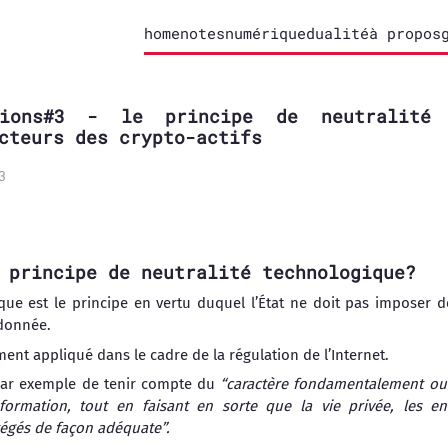
home
notes
numérique
dualité
à propos
exions#3 - le principe de neutralité 
cteurs des crypto-actifs
3
 principe de neutralité technologique?
ique est le principe en vertu duquel l’État ne doit pas imposer 
 donnée.
ent appliqué dans le cadre de la régulation de l’Internet.
par exemple de tenir compte du
“caractère fondamentalement ouve
information, tout en faisant en sorte que la vie privée, les en
otégés de façon adéquate”.