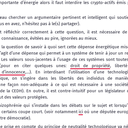
mportante d’énergie alors il faut interdire les crypto-actifs ém
au chercher un argumentaire pertinent et intelligent qui soutien
us en avez, n’hésitez pas à le(s) partager).
ait réfléchir correctement à cette question, il est nécessaire d
 connaissance, évitées au pire, ignorées au mieux.
er la question de savoir à quoi sert cette dépense énergétique m
s’agit d’une dépense qui permet à un système de tenir à jour un re
. Les valeurs sous-jacentes à l’usage de ces systèmes sont tout
x (pour en citer quelques unes:
droit de propriété
, libert
 d’innocence
,…). En interdisant l’utilisation d’une technol
que, on s’ingère dans les libertés des individus de maniè
une façon non-adéquate à ce qui est nécessaire à une sociét
e la CEDH). En outre, il est contre-intuitif pour un législateur 
t des valeurs protégées.
izophrénie qui s’installe dans les débats sur le sujet et lorsqu
 certains coupe court. (voir notamment
ici
où une députée europ
otre démocratie).
de prise en compte du principe de neutralité technologique va 