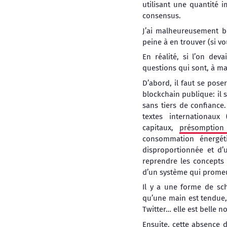
utilisant une quantité i
consensus.
J’ai malheureusement be
peine à en trouver (si vo
En réalité, si l’on dev
questions qui sont, à ma
D’abord, il faut se pos
blockchain publique: il 
sans tiers de confiance
textes internationau
capitaux,
présomption
consommation énergéti
disproportionnée et d’
reprendre les concepts d
d’un système qui promeu
Il y a une forme de sch
qu’une main est tendue,
Twitter… elle est belle n
Ensuite, cette absence 