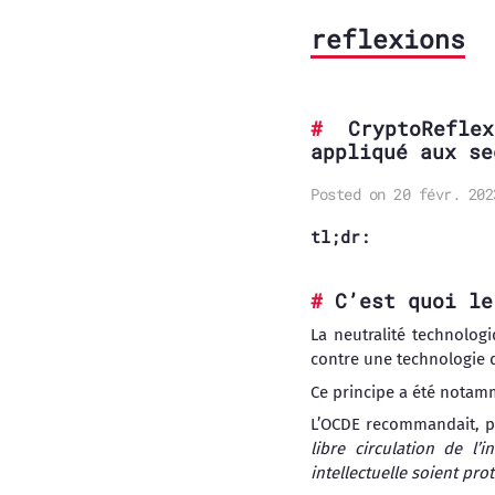
reflexions
CryptoRefl
appliqué aux se
Posted on 20 févr. 202
tl;dr:
C’est quoi le
La neutralité technolog
contre une technologie
Ce principe a été notamm
L’OCDE recommandait, 
libre circulation de l’
intellectuelle soient pr