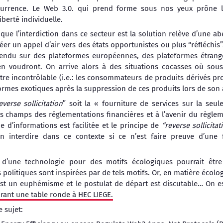
urrence. Le Web 3.0. qui prend forme sous nos yeux prône la 
iberté individuelle.
 que l’interdiction dans ce secteur est la solution relève d’une abe
 un appel d’air vers des états opportunistes ou plus “réfléchis”.
vendu sur des plateformes européennes, des plateformes étrang
en voudront. On arrive alors à des situations cocasses où sous
tre incontrôlable (i.e.: les consommateurs de produits dérivés p
ormes exotiques après la suppression de ces produits lors de son 
everse sollicitation
” soit la « fourniture de services sur la seule
s champs des réglementations financières et à l’avenir du règlem
e d’informations est facilitée et le principe de
“reverse sollicitat
on interdire dans ce contexte si ce n’est faire preuve d’un
ge d’une technologie pour des motifs écologiques pourrait être
 politiques sont inspirées par de tels motifs. Or, en matière écolo
 un euphémisme et le postulat de départ est discutable… On ess
rant une table ronde à HEC LIEGE.
e sujet: