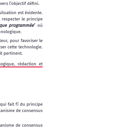
rs l’objectif défini.
 situation est évidente.
 respecter le principe
dique programmée
” où
hnologique.
teur, pour favoriser le
ser cette technologie.
t pertinent.
logique, rédaction et
ui fait fî du principe
mécanisme de consensus
écanisme de consensus