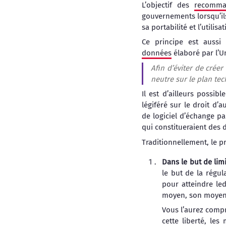
L’objectif des
recomma
gouvernements lorsqu’ils 
sa portabilité et l’utili
Ce principe est aussi
données
élaboré par l’U
Afin d’éviter de crée
neutre sur le plan te
Il est d’ailleurs possib
légiféré sur le droit d’a
de logiciel d’échange p
qui constitueraient des d
Traditionnellement, le p
Dans le but de limi
le but de la régul
pour atteindre le
moyen, son moyen, p
Vous l’aurez compri
cette liberté, le