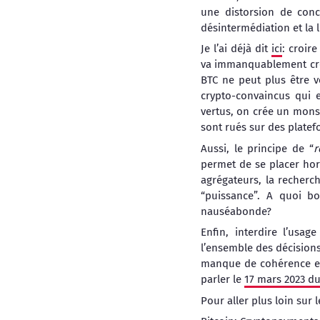
une distorsion de conc
désintermédiation et la l
Je l’ai déjà dit
ici
: croire
va immanquablement créer
BTC ne peut plus être 
crypto-convaincus qui 
vertus, on crée un mons
sont rués sur des platef
Aussi, le principe de “
r
permet de se placer hor
agrégateurs, la recherch
“puissance”. A quoi b
nauséabonde?
Enfin, interdire l’usa
l’ensemble des décisions
manque de cohérence est
parler le
17 mars 2023 du
Pour aller plus loin sur l